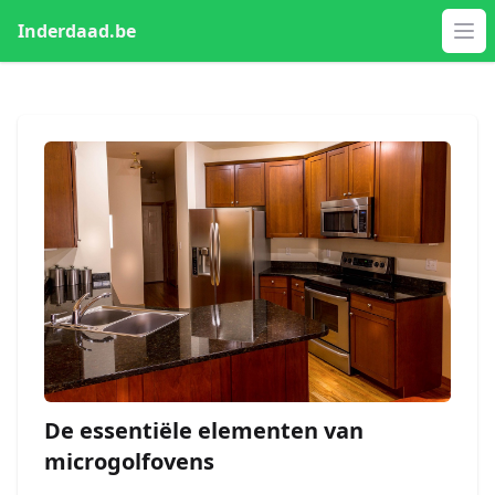
Inderdaad.be
Op
De essentiële elementen van
microgolfovens